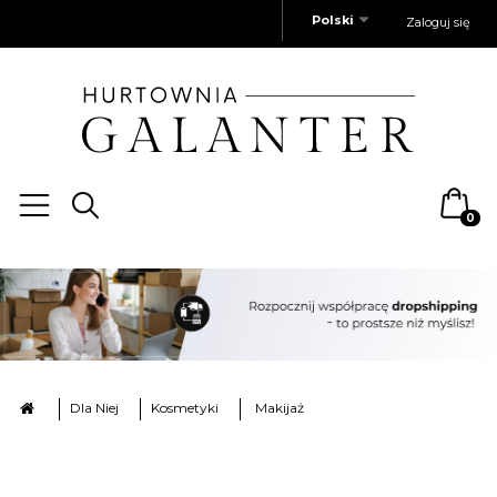
Polski
Zaloguj się
0
Dla Niej
Kosmetyki
Makijaż