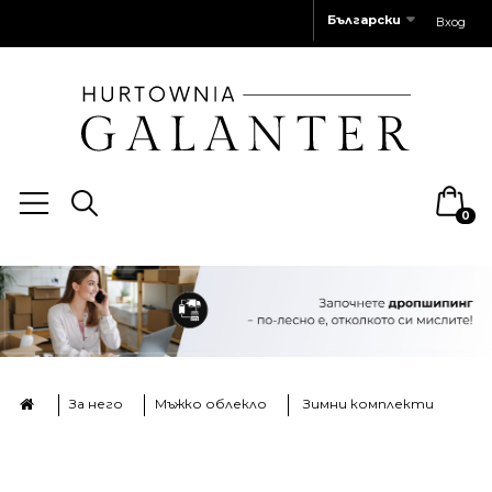
Български
Вход
0
За него
Мъжко облекло
Зимни комплекти