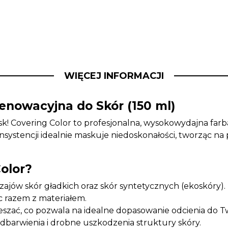
WIĘCEJ INFORMACJI
nowacyjna do Skór (150 ml)
Covering Color to profesjonalna, wysokowydajna farba 
konsystencji idealnie maskuje niedoskonałości, tworząc n
olor?
jów skór gładkich oraz skór syntetycznych (ekoskóry).
ąc razem z materiałem.
zać, co pozwala na idealne dopasowanie odcienia do Two
odbarwienia i drobne uszkodzenia struktury skóry.