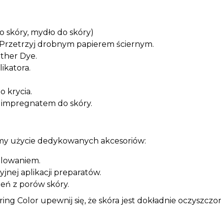
o skóry, mydło do skóry)
. Przetrzyj drobnym papierem ściernym.
ather Dye.
ikatora.
o krycia.
 impregnatem do skóry.
my użycie dedykowanych akcesoriów:
alowaniem.
jnej aplikacji preparatów.
eń z porów skóry.
ing Color upewnij się, że skóra jest dokładnie oczyszcz