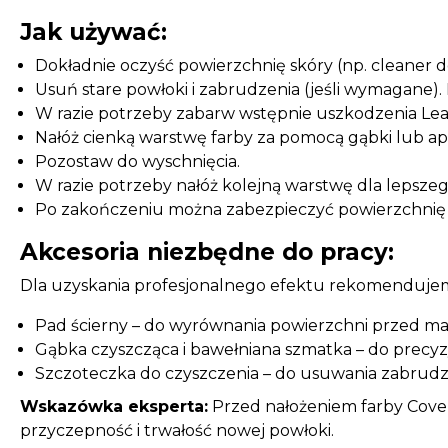
Jak używać:
Dokładnie oczyść powierzchnię skóry (np. cleaner d
Usuń stare powłoki i zabrudzenia (jeśli wymagane)
W razie potrzeby zabarw wstępnie uszkodzenia Le
Nałóż cienką warstwę farby za pomocą gąbki lub apl
Pozostaw do wyschnięcia.
W razie potrzeby nałóż kolejną warstwę dla lepszeg
Po zakończeniu można zabezpieczyć powierzchnię
Akcesoria niezbędne do pracy:
Dla uzyskania profesjonalnego efektu rekomenduje
Pad ścierny – do wyrównania powierzchni przed m
Gąbka czyszcząca i bawełniana szmatka – do precyzy
Szczoteczka do czyszczenia – do usuwania zabrudz
Wskazówka eksperta:
Przed nałożeniem farby Cover
przyczepność i trwałość nowej powłoki.