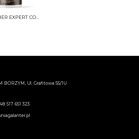
ER EXPERT CO...
BORZYM, Ul. Grafitowa 55/1U
48 517 651 323
iagalanter.pl