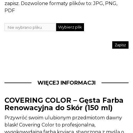
zapisz. Dozwolone formaty plików to: JPG, PNG,
PDF
Wybierz plik
Nie wybrano pliku
Zapisz
WIĘCEJ INFORMACJI
COVERING COLOR – Gęsta Farba
Renowacyjna do Skór (150 ml)
Przywróć swoim ulubionym przedmiotom dawny
blask! Covering Color to profesjonalna,
wysokowydajna farba kryjąca, stworzona z myślą o