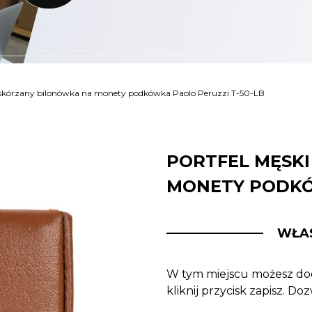
 skórzany bilonówka na monety podkówka Paolo Peruzzi T-50-LB
PORTFEL MĘSK
MONETY PODKÓ
WŁA
W tym miejscu możesz dod
kliknij przycisk zapisz. D