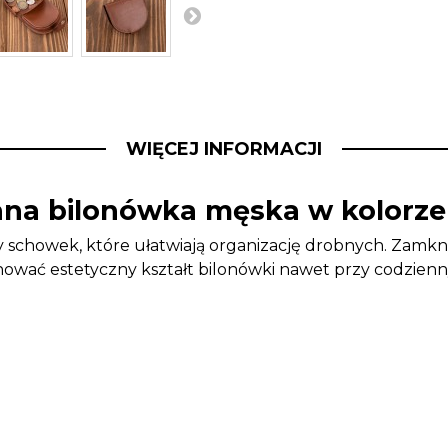
WIĘCEJ INFORMACJI
rzana bilonówka męska w kolor
y schowek, które ułatwiają organizację drobnych. Zamk
ować estetyczny kształt bilonówki nawet przy codzien