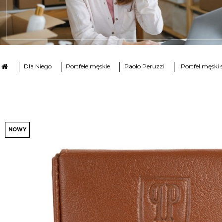
Dla Niego
Portfele męskie
Paolo Peruzzi
Portfel męski
NOWY