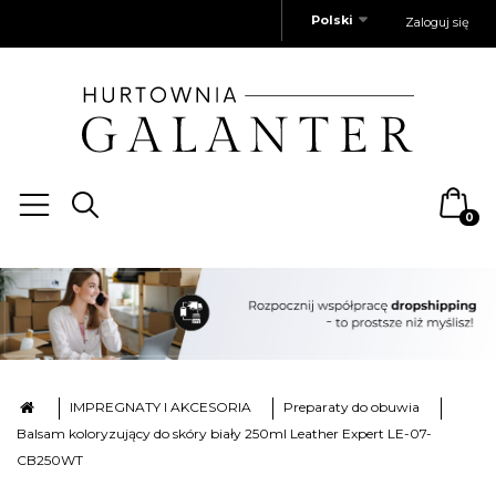
Polski
Zaloguj się
0
IMPREGNATY I AKCESORIA
Preparaty do obuwia
Balsam koloryzujący do skóry biały 250ml Leather Expert LE-07-
CB250WT