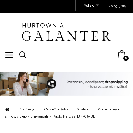
Polski
Zaloguj się
0
Dla Niego
Odzież męska
Szaliki
Komin męski
zimowy ciepły uniwersalny Paolo Peruzzi BR-06-BL