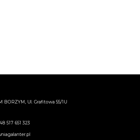
BORZYM, Ul. Grafitowa 55/1U
48 517 651 323
iagalanter.pl