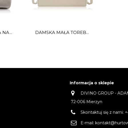
NA...
DAMSKA MAŁA TOREB...
Informacja o sklepie
DIVINO GROUP - ADAM 
72-006 Mierzyn
Skontaktuj się z nami:
+
E-mail:
kontakt@hurtown