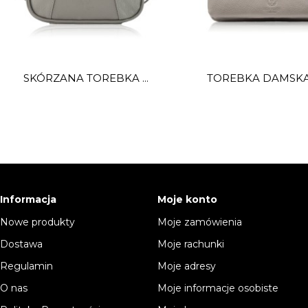
SKÓRZANA TOREBKA ...
TOREBKA DAMSKA 
Informacja
Moje konto
Nowe produkty
Moje zamówienia
Dostawa
Moje rachunki
Regulamin
Moje adresy
O nas
Moje informacje osobiste