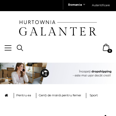
Romania
Autentificare
0
Pentru ea
Genți de mână pentru femei
Sport