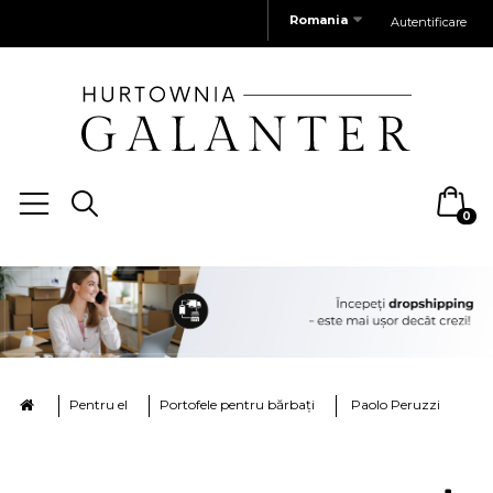
Romania
Autentificare
0
Pentru el
Portofele pentru bărbați
Paolo Peruzzi