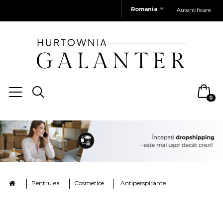
Romania
Autentificare
0
Pentru ea
Cosmetice
Antiperspirante