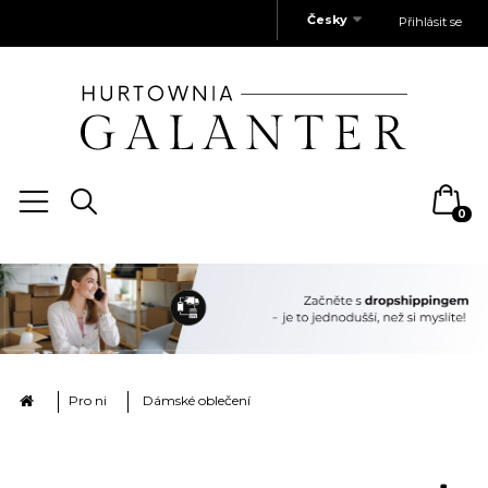
Česky
Přihlásit se
0
Pro ni
Dámské oblečení