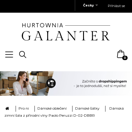
Česky
Přihlásit se
0
Pro ni
Dámské oblečení
Dámské šátky
Dámská
zimní šála z přírodní vlny Paolo Peruzzi D-02-DBBR