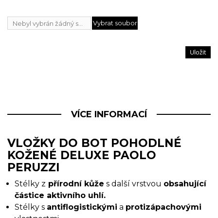
Vybrat soubor
Nebyl vybrán žádný soubor
Uložit
VÍCE INFORMACÍ
VLOŽKY DO BOT POHODLNÉ
KOŽENÉ DELUXE PAOLO
PERUZZI
Stélky z
přírodní kůže
s další vrstvou
obsahující
částice aktivního uhlí.
Stélky s
antiflogistickými
a
protizápachovými